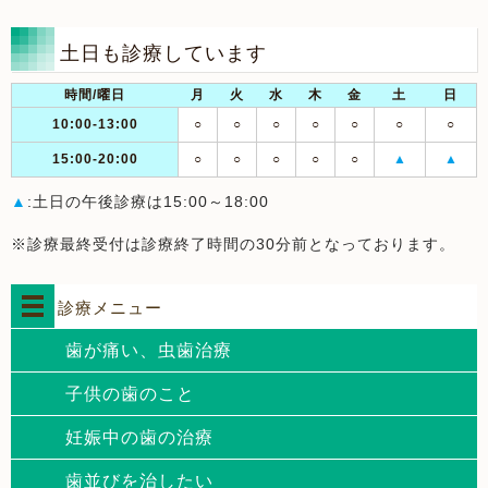
土日も診療しています
時間/曜日
月
火
水
木
金
土
日
10:00-13:00
○
○
○
○
○
○
○
15:00-20:00
○
○
○
○
○
▲
▲
▲
:土日の午後診療は15:00～18:00
※診療最終受付は診療終了時間の30分前となっております。
診療メニュー
歯が痛い、虫歯治療
子供の歯のこと
妊娠中の歯の治療
歯並びを治したい