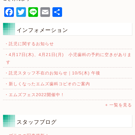
Facebook
Twitter
Line
Email
共
有
インフォメーション
・託児に関するお知らせ
・4月17日(木)、4月21日(月) 小児歯科の予約に空きがありま
す
・託児スタッフ不在のお知らせ｜10/5(木) 午後
・新しくなったエムズ歯科コピオのご案内
・エムズフェス2022開催中！
+ 一覧を見る
スタッフブログ