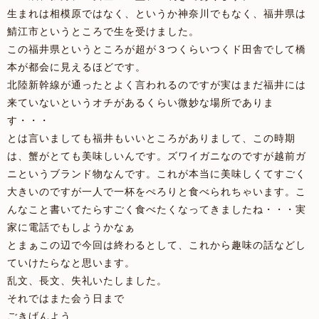
生まれは相模原ではなく、というか神奈川でもなく、福井県は
鯖江市というところで生を受けました。
この福井県というところが超が３つくらいつくド田舎でして橋
本が都会に見えるほどです。
北陸新幹線が通ったとよく言われるのですが実はまだ福井には
来ていないというオチがあるくらい微妙な場所でありま
す・・・
とは言いましても福井もいいところがありまして、この時期
は、蟹がとても美味しいんです。ズワイガニなのですが越前ガ
ニというブランド物なんです。これが本当に美味しくてすごく
大きいのですが一人で一杯をぺろりと食べられちゃいます。こ
んなこと書いてたらすごく食べたくなってきましたね・・・実
家に電話でもしようかなぁ
とまぁこの辺で今回は終わるとして、これから趣味の話などし
ていけたらなと思います。
乱文、長文、失礼いたしました。
それではまた会う日まで
ごきげんよう